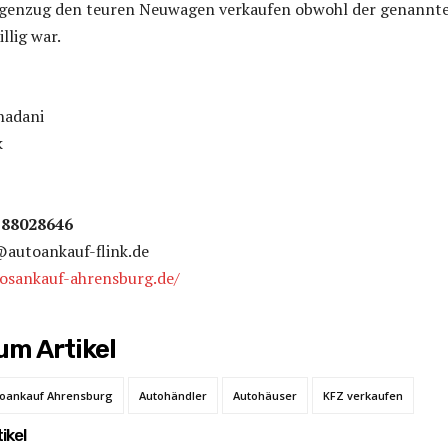
genzug den teuren Neuwagen verkaufen obwohl der genannt
llig war.
hadani
k
788028646
@autoankauf-flink.de
tosankauf-ahrensburg.de/
m Artikel
oankauf Ahrensburg
Autohändler
Autohäuser
KFZ verkaufen
ikel