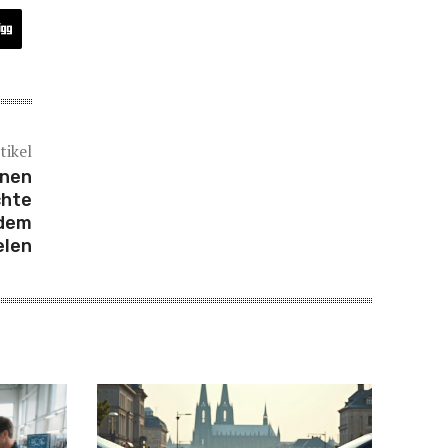
tikel
inen
chte
 dem
elen