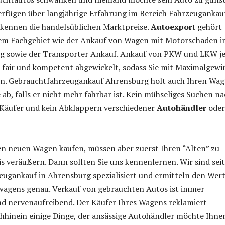
erfügen über langjährige Erfahrung im Bereich Fahrzeugankauf
kennen die handelsüblichen Marktpreise.
Autoexport
gehört
em Fachgebiet wie der Ankauf von Wagen mit Motorschaden 
 sowie der Transporter Ankauf. Ankauf von PKW und LKW j
 fair und kompetent abgewickelt, sodass Sie mit Maximalgewi
en. Gebrauchtfahrzeugankauf Ahrensburg holt auch Ihren Wa
 ab, falls er nicht mehr fahrbar ist. Kein mühseliges Suchen n
Käufer und kein Abklappern verschiedener
Autohändler
oder
en neuen Wagen kaufen, müssen aber zuerst Ihren “Alten” zu
s veräußern. Dann sollten Sie uns kennenlernen. Wir sind seit
eugankauf in Ahrensburg spezialisiert und ermitteln den Wer
wagens genau. Verkauf von gebrauchten Autos ist immer
nd nervenaufreibend. Der Käufer Ihres Wagens reklamiert
hhinein einige Dinge, der ansässige Autohändler möchte Ihne