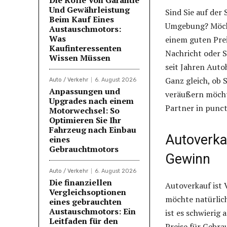
Und Gewährleistung
Sind Sie auf der
Beim Kauf Eines
Umgebung? Möcht
Austauschmotors:
Was
einem guten Pre
Kaufinteressenten
Nachricht oder S
Wissen Müssen
seit Jahren Aut
Ganz gleich, ob 
Auto / Verkehr
6. August 2026
Anpassungen und
veräußern möcht
Upgrades nach einem
Partner in punc
Motorwechsel: So
Optimieren Sie Ihr
Fahrzeug nach Einbau
Autoverka
eines
Gebrauchtmotors
Gewinn
Auto / Verkehr
6. August 2026
Die finanziellen
Autoverkauf ist
Vergleichsoptionen
möchte natürlich
eines gebrauchten
Austauschmotors: Ein
ist es schwierig
Leitfaden für den
Preise für Gebr