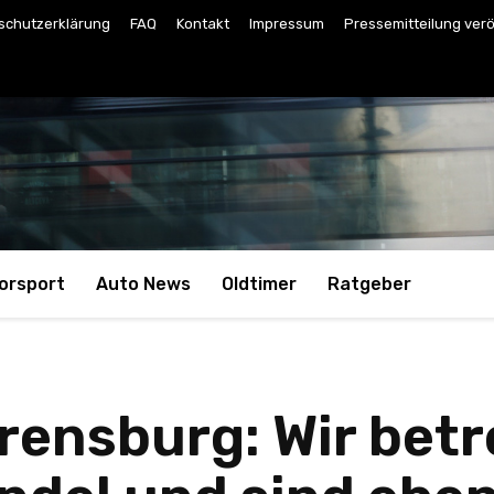
schutzerklärung
FAQ
Kontakt
Impressum
Pressemitteilung verö
orsport
Auto News
Oldtimer
Ratgeber
ensburg: Wir betre