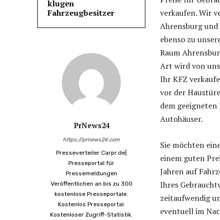
klugen
Fahrzeugbesitzer
verkaufen. Wir v
Ahrensburg und 
ebenso zu unser
Raum Ahrensburg
Art wird von uns
Ihr KFZ verkauf
vor der Haustüre
dem geeigneten 
Autohäuser.
PrNews24
https://prnews24.com
Sie möchten ein
Presseverteiler Carpr.de|
einem guten Prei
Presseportal für
Jahren auf Fahrz
Pressemeldungen
Ihres Gebraucht
Veröffentlichen an bis zu 300
kostenlose Presseportale.
zeitaufwendig u
Kostenlos Presseportal.
eventuell im Nac
Kostenloser Zugriff-Statistik.