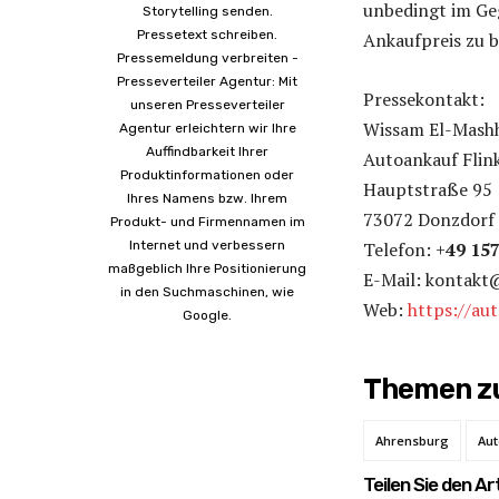
unbedingt im Ge
Storytelling senden.
Pressetext schreiben.
Ankaufpreis zu bi
Pressemeldung verbreiten -
Presseverteiler Agentur: Mit
Pressekontakt:
unseren Presseverteiler
Wissam El-Mash
Agentur erleichtern wir Ihre
Auffindbarkeit Ihrer
Autoankauf Flin
Produktinformationen oder
Hauptstraße 95
Ihres Namens bzw. Ihrem
73072 Donzdorf
Produkt- und Firmennamen im
Internet und verbessern
Telefon: +
49 15
maßgeblich Ihre Positionierung
E-Mail: kontakt
in den Suchmaschinen, wie
Web:
https://au
Google.
Themen zu
Ahrensburg
Aut
Teilen Sie den Art