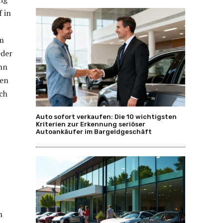
 in
im
eder
nn
gen
ach
Auto sofort verkaufen: Die 10 wichtigsten
Kriterien zur Erkennung seriöser
Autoankäufer im Bargeldgeschäft
t
n