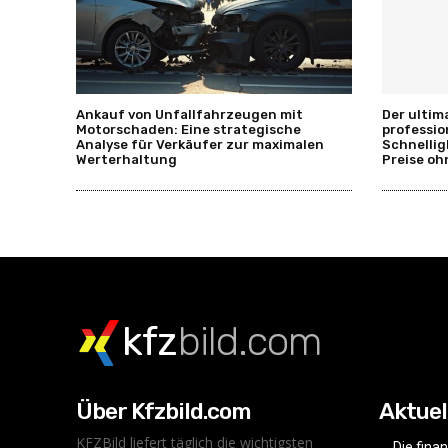
Ankauf von Unfallfahrzeugen mit
Der ultim
Motorschaden: Eine strategische
professio
Analyse für Verkäufer zur maximalen
Schnellig
Werterhaltung
Preise oh
kfz
bild.com
Über Kfzbild.com
Aktuel
KFZBild liefert täglich die wichtigsten
Die fina