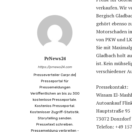
verkaufen. Wir v
Bergisch Gladba
gehört ebenso z
Motorschaden im
von PKW und LKW
Sie mit Maximal
Gladbach holt au
PrNews24
ist. Kein mühse
https://prnews24.com
verschiedener A
Presseverteiler Carpr.de|
Presseportal für
Pressekontakt:
Pressemeldungen
Veröffentlichen an bis zu 300
Wissam El-Mash
kostenlose Presseportale.
Autoankauf Flin
Kostenlos Presseportal.
Hauptstraße 95
Kostenloser Zugriff-Statistik.
73072 Donzdorf
Storytelling senden.
Pressetext schreiben.
Telefon: +49 15
Pressemeldung verbreiten -