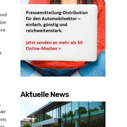
 und
ine
ben
r
Aktuelle News
,
aie
nen.
ig