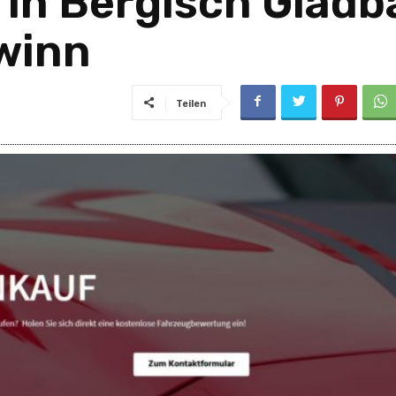
in Bergisch Gladb
winn
Teilen