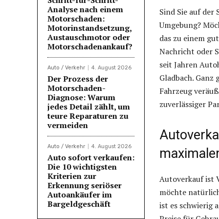
Analyse nach einem
Sind Sie auf der
Motorschaden:
Umgebung? Möcht
Motorinstandsetzung,
Austauschmotor oder
das zu einem gut
Motorschadenankauf?
Nachricht oder S
seit Jahren Auto
Auto / Verkehr
4. August 2026
Gladbach. Ganz g
Der Prozess der
Motorschaden-
Fahrzeug veräuß
Diagnose: Warum
zuverlässiger Pa
jedes Detail zählt, um
teure Reparaturen zu
vermeiden
Autoverka
Auto / Verkehr
4. August 2026
maximale
Auto sofort verkaufen:
Die 10 wichtigsten
Kriterien zur
Autoverkauf ist
Erkennung seriöser
möchte natürlich
Autoankäufer im
Bargeldgeschäft
ist es schwierig
Preise für Gebr