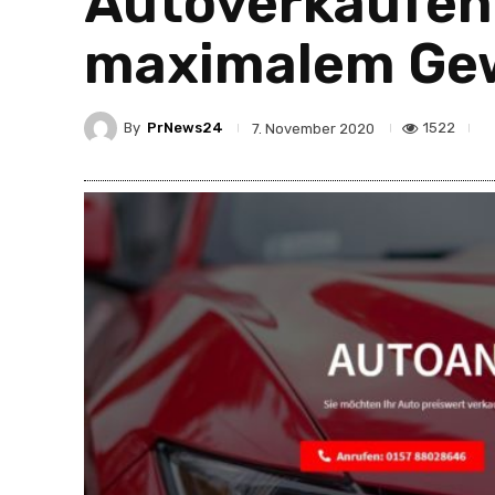
Autoverkaufen 
maximalem Ge
By
PrNews24
1522
7. November 2020