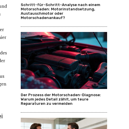
Schritt-für-Schritt-Analyse nach einem
 und
Motorschaden: Motorinstandsetzung,
s
Austauschmotor oder
Motorschadenankauf?
er
hier
 des
der
us
gen
Der Prozess der Motorschaden-Diagnose:
Warum jedes Detail zählt, um teure
Reparaturen zu vermeiden
i