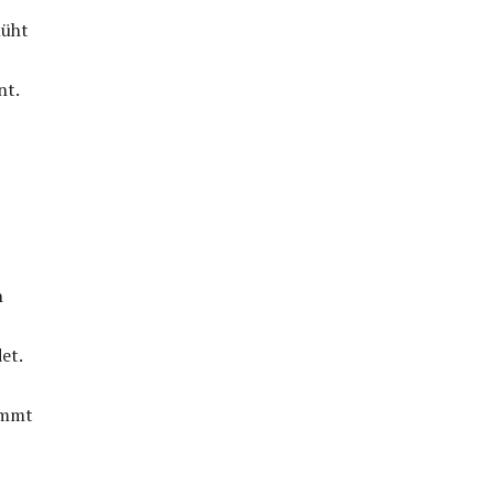
müht
nt.
n
et.
immt