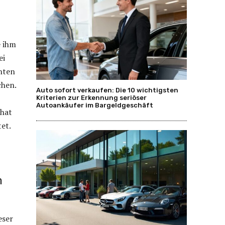
e ihm
ei
enten
chen.
Auto sofort verkaufen: Die 10 wichtigsten
Kriterien zur Erkennung seriöser
Autoankäufer im Bargeldgeschäft
 hat
et.
n
eser