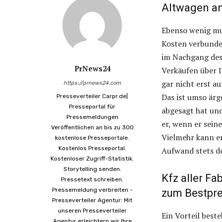
Altwagen a
Ebenso wenig mus
Kosten verbunden
im Nachgang des
PrNews24
Verkäufen über I
gar nicht erst a
https://prnews24.com
Das ist umso ärg
Presseverteiler Carpr.de|
Presseportal für
abgesagt hat und
Pressemeldungen
er, wenn er sei
Veröffentlichen an bis zu 300
Vielmehr kann er
kostenlose Presseportale.
Kostenlos Presseportal.
Aufwand stets de
Kostenloser Zugriff-Statistik.
Storytelling senden.
Kfz aller F
Pressetext schreiben.
Pressemeldung verbreiten -
zum Bestpre
Presseverteiler Agentur: Mit
unseren Presseverteiler
Ein Vorteil best
Agentur erleichtern wir Ihre