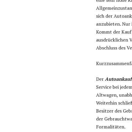
eine sehr hohe K
Allgemeinzustand
sich der Autoank
anzubieten. Nur 
Kommt der Kauf 
ausdrücklichen V
Abschluss des Ve
Kurzzusammenf
Der
Autoankauf
Service bei jed
Altwagen, unabhä
Weiterhin schlie
Besitzer des Geb
der Gebrauchtwa
Formalitäten.