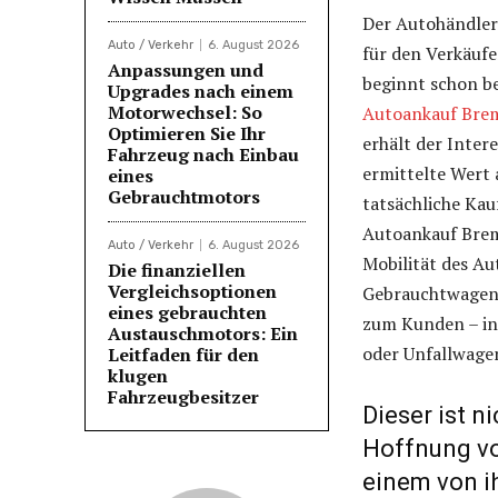
Der Autohändler 
Auto / Verkehr
6. August 2026
für den Verkäufe
Anpassungen und
beginnt schon be
Upgrades nach einem
Motorwechsel: So
Autoankauf Bre
Optimieren Sie Ihr
erhält der Inter
Fahrzeug nach Einbau
ermittelte Wert 
eines
Gebrauchtmotors
tatsächliche Kau
Autoankauf Breme
Auto / Verkehr
6. August 2026
Mobilität des Au
Die finanziellen
Vergleichsoptionen
Gebrauchtwagenh
eines gebrauchten
zum Kunden – in
Austauschmotors: Ein
oder Unfallwage
Leitfaden für den
klugen
Fahrzeugbesitzer
Dieser ist n
Hoffnung vo
einem von i