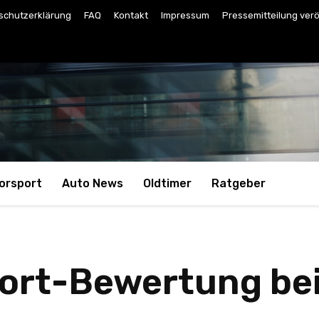
schutzerklärung
FAQ
Kontakt
Impressum
Pressemitteilung verö
orsport
Auto News
Oldtimer
Ratgeber
fort-Bewertung be