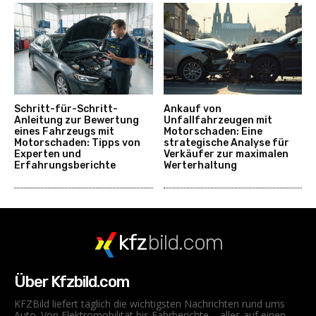
Schritt-für-Schritt-
Ankauf von
Anleitung zur Bewertung
Unfallfahrzeugen mit
eines Fahrzeugs mit
Motorschaden: Eine
Motorschaden: Tipps von
strategische Analyse für
Experten und
Verkäufer zur maximalen
Erfahrungsberichte
Werterhaltung
kfz
bild.com
Über Kfzbild.com
KFZBild liefert täglich die wichtigsten Nachrichten rund ums
Auto. Von Elektromobilität bis Fahrberichte – alles auf einen