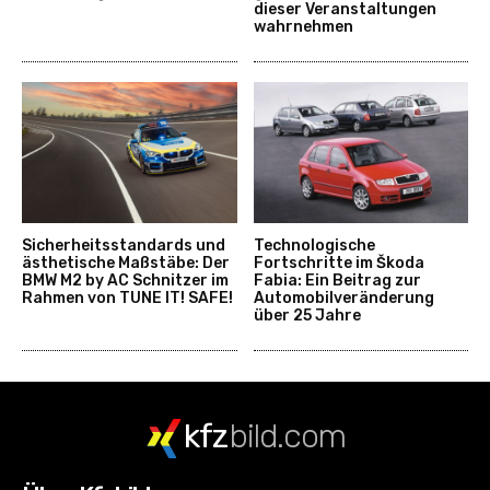
dieser Veranstaltungen
wahrnehmen
Sicherheitsstandards und
Technologische
ästhetische Maßstäbe: Der
Fortschritte im Škoda
BMW M2 by AC Schnitzer im
Fabia: Ein Beitrag zur
Rahmen von TUNE IT! SAFE!
Automobilveränderung
über 25 Jahre
kfz
bild.com