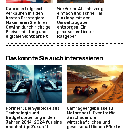
Cabrio erfolgreich
Wie Sie Ihr Altfahrzeug
verkaufen mit den
einfach und schnell im
besten Strategien:
Einklang mit der
Maximieren Sie Ihren
Umweltabgabe
Gewinn durch richtige
entsorgen: Ein
Preisermittlung und
praxisorientierter
digitale Sichtbarkeit
Ratgeber
Das könnte Sie auch interessieren
Formel 1: Die Symbiose aus
Umfrageergebnisse zu
Technologie und
Motorsport-Events: Wie
Budgetsteuerung in den
Zuschauer die
Jahren 2014–2024 für eine
wirtschaftlichen und
nachhaltige Zukunft
gesellschaftlichen Effekte