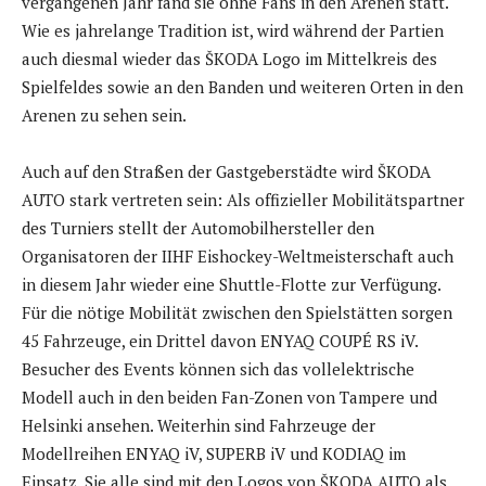
vergangenen Jahr fand sie ohne Fans in den Arenen statt.
Wie es jahrelange Tradition ist, wird während der Partien
auch diesmal wieder das ŠKODA Logo im Mittelkreis des
Spielfeldes sowie an den Banden und weiteren Orten in den
Arenen zu sehen sein.
Auch auf den Straßen der Gastgeberstädte wird ŠKODA
AUTO stark vertreten sein: Als offizieller Mobilitätspartner
des Turniers stellt der Automobilhersteller den
Organisatoren der IIHF Eishockey-Weltmeisterschaft auch
in diesem Jahr wieder eine Shuttle-Flotte zur Verfügung.
Für die nötige Mobilität zwischen den Spielstätten sorgen
45 Fahrzeuge, ein Drittel davon ENYAQ COUPÉ RS iV.
Besucher des Events können sich das vollelektrische
Modell auch in den beiden Fan-Zonen von Tampere und
Helsinki ansehen. Weiterhin sind Fahrzeuge der
Modellreihen ENYAQ iV, SUPERB iV und KODIAQ im
Einsatz. Sie alle sind mit den Logos von ŠKODA AUTO als