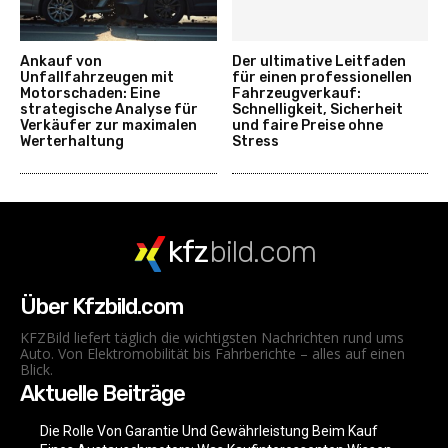
Ankauf von
Der ultimative Leitfaden
Unfallfahrzeugen mit
für einen professionellen
Motorschaden: Eine
Fahrzeugverkauf:
strategische Analyse für
Schnelligkeit, Sicherheit
Verkäufer zur maximalen
und faire Preise ohne
Werterhaltung
Stress
kfz
bild.com
Über Kfzbild.com
KFZBild liefert täglich die wichtigsten Nachrichten rund ums
Auto. Von Elektromobilität bis Fahrberichte – alles auf einen
Blick.
Aktuelle Beiträge
Die Rolle Von Garantie Und Gewährleistung Beim Kauf