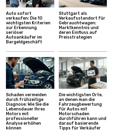
Auto sofort
Stuttgart als
verkaufen: Die 10
Verkaufsstandort für
wichtigsten Kriterien
Gebrauchtwagen:
zur Erkennung
Marktkenntnis und
seriöser
deren Einfluss auf
Autoankäufer im
Preisstrategien
Bargeldgeschäft
Schaden vermeiden
Die wichtigsten Orte,
durch frühzeitige
an denen man die
Diagnose: Wie Sie die
Fahrzeugbewertung
Lebensdauer Ihres
für Autos mit
Motors mit
Motorschaden
professioneller
durchführen kann und
Analyse erhöhen
darauf basierende
können
Tipps für Verkäufer