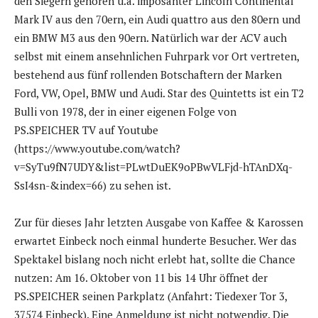
den Siegern gehören u.a. imposanter Lincoln Continental
Mark IV aus den 70ern, ein Audi quattro aus den 80ern und
ein BMW M3 aus den 90ern. Natürlich war der ACV auch
selbst mit einem ansehnlichen Fuhrpark vor Ort vertreten,
bestehend aus fünf rollenden Botschaftern der Marken
Ford, VW, Opel, BMW und Audi. Star des Quintetts ist ein T2
Bulli von 1978, der in einer eigenen Folge von
PS.SPEICHER TV auf Youtube
(https://www.youtube.com/watch?
v=SyTu9fN7UDY&list=PLwtDuEK9oPBwVLFjd-hTAnDXq-
SsI4sn-&index=66) zu sehen ist.
Zur für dieses Jahr letzten Ausgabe von Kaffee & Karossen
erwartet Einbeck noch einmal hunderte Besucher. Wer das
Spektakel bislang noch nicht erlebt hat, sollte die Chance
nutzen: Am 16. Oktober von 11 bis 14 Uhr öffnet der
PS.SPEICHER seinen Parkplatz (Anfahrt: Tiedexer Tor 3,
37574 Einbeck). Eine Anmeldung ist nicht notwendig. Die