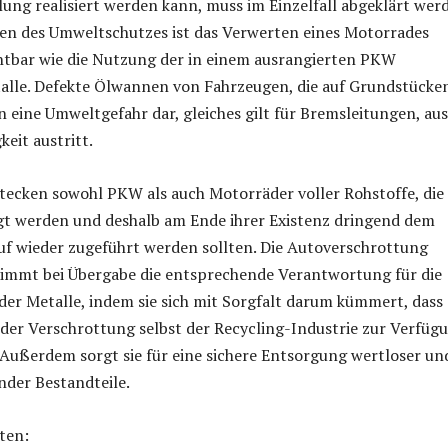
ung realisiert werden kann, muss im Einzelfall abgeklärt wer
den des Umweltschutzes ist das Verwerten eines Motorrades
htbar wie die Nutzung der in einem ausrangierten PKW
alle. Defekte Ölwannen von Fahrzeugen, die auf Grundstücke
en eine Umweltgefahr dar, gleiches gilt für Bremsleitungen, aus
keit austritt.
tecken sowohl PKW als auch Motorräder voller Rohstoffe, die
gt werden und deshalb am Ende ihrer Existenz dringend dem
uf wieder zugeführt werden sollten. Die Autoverschrottung
immt bei Übergabe die entsprechende Verantwortung für die
r Metalle, indem sie sich mit Sorgfalt darum kümmert, dass 
der Verschrottung selbst der Recycling-Industrie zur Verfüg
 Außerdem sorgt sie für eine sichere Entsorgung wertloser un
der Bestandteile.
ten: