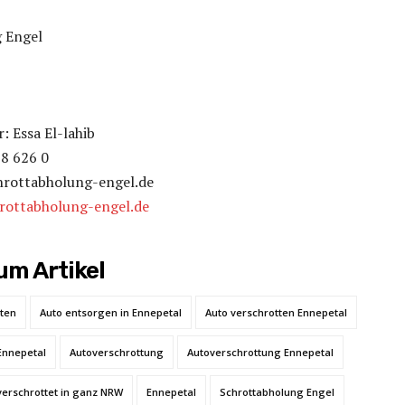
 Engel
 Essa El-lahib
88 626 0
hrottabholung-engel.de
hrottabholung-engel.de
m Artikel
tten
Auto entsorgen in Ennepetal
Auto verschrotten Ennepetal
Ennepetal
Autoverschrottung
Autoverschrottung Ennepetal
verschrottet in ganz NRW
Ennepetal
Schrottabholung Engel