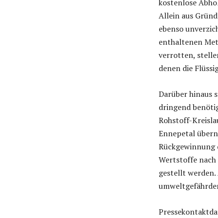
kostenlose Abhol
Allein aus Grün
ebenso unverzic
enthaltenen Met
verrotten, stell
denen die Flüssig
Darüber hinaus s
dringend benöti
Rohstoff-Kreisla
Ennepetal übern
Rückgewinnung de
Wertstoffe nach 
gestellt werden.
umweltgefährden
Pressekontaktda