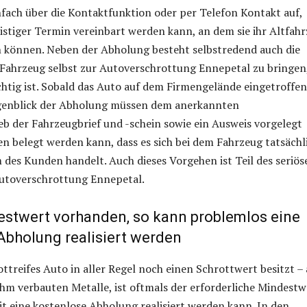
ach über die Kontaktfunktion oder per Telefon Kontakt auf,
ristiger Termin vereinbart werden kann, an dem sie ihr Altfah
n können. Neben der Abholung besteht selbstredend auch die
 Fahrzeug selbst zur Autoverschrottung Ennepetal zu bringen
chtig ist. Sobald das Auto auf dem Firmengelände eingetroffen
genblick der Abholung müssen dem anerkannten
 der Fahrzeugbrief und -schein sowie ein Ausweis vorgelegt
n belegt werden kann, dass es sich bei dem Fahrzeug tatsächl
des Kunden handelt. Auch dieses Vorgehen ist Teil des seriös
utoverschrottung Ennepetal.
destwert vorhanden, so kann problemlos eine
Abholung realisiert werden
ottreifes Auto in aller Regel noch einen Schrottwert besitzt – 
ihm verbauten Metalle, ist oftmals der erforderliche Mindestw
 eine kostenlose Abholung realisiert werden kann. In den