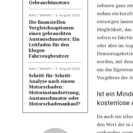
Gebrauchtmotors
nehmen ganz einf
sodass ein kurzf
Auto / Verkehr
6. August 2026
entsorgen lasse
Die finanziellen
Vergleichsoptionen
Möglichkeit, das
eines gebrauchten
sofern es fahrtü
Austauschmotors: Ein
Leitfaden für den
oder aber im Au
klugen
Demontagebetrieb
Fahrzeugbesitzer
werden, mit dene
um das Eigentum 
Auto / Verkehr
4. August 2026
Schritt-für-Schritt-
Vorgehens der A
Analyse nach einem
Motorschaden:
Motorinstandsetzung,
Ist ein Min
Austauschmotor oder
kostenlose 
Motorschadenankauf?
Da auch ein schr
den Wert der in 
vorhanden, womit