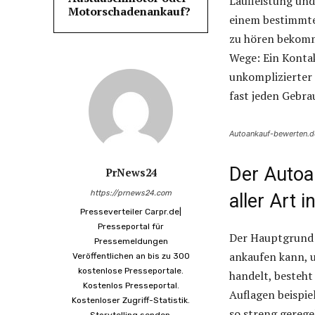
Laufleistung und
Motorschadenankauf?
einem bestimmte
zu hören bekomme
Wege: Ein Kontak
unkomplizierter
fast jeden Gebr
Autoankauf-bewerten.d
Der Autoa
PrNews24
https://prnews24.com
aller Art 
Presseverteiler Carpr.de|
Presseportal für
Der Hauptgrund 
Pressemeldungen
ankaufen kann, u
Veröffentlichen an bis zu 300
kostenlose Presseportale.
handelt, besteht
Kostenlos Presseportal.
Auflagen beispie
Kostenloser Zugriff-Statistik.
so streng gerege