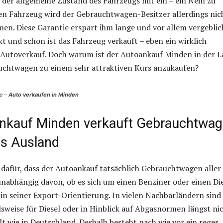
 der allgemeine Zustand des Fahrzeugs mit ein – ein Nein zu
n Fahrzeug wird der Gebrauchtwagen-Besitzer allerdings nic
n. Diese Garantie erspart ihm lange und vor allem vergeblic
t und schon ist das Fahrzeug verkauft – eben ein wirklich
 Autoverkauf. Doch warum ist der Autoankauf Minden in der L
auchtwagen zu einem sehr attraktiven Kurs anzukaufen?
e –
Auto verkaufen in Minden
nkauf Minden verkauft Gebrauchtwa
ins Ausland
dafür, dass der Autoankauf tatsächlich Gebrauchtwagen aller
nabhängig davon, ob es sich um einen Benziner oder einen Di
 in seiner Export-Orientierung. In vielen Nachbarländern sind 
lsweise für Diesel oder in Hinblick auf Abgasnormen längst ni
lt wie in Deutschland. Deshalb besteht nach wie vor ein reges