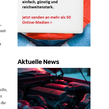
,
 mit
r
Aktuelle News
olle,
st
 die