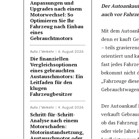
Anpassungen und
Der Autoankauf
Upgrades nach einem
auch vor Fahrz
Motorwechsel: So
Optimieren Sie Ihr
Fahrzeug nach Einbau
Mit dem Autoank
eines
Gebrauchtmotors
denn er kauft G
– teils graviere
Auto / Verkehr
6. August 2026
orientiert und k
Die finanziellen
fast jedes Fahrz
Vergleichsoptionen
eines gebrauchten
bekommt nicht di
Austauschmotors: Ein
„Fahrzeuge diese
Leitfaden für den
klugen
Gebrauchtwagen 
Fahrzeugbesitzer
Der Autoankauf 
Auto / Verkehr
4. August 2026
verkauft Gebrauc
Schritt-für-Schritt-
Analyse nach einem
ob das Fahrzeug 
Motorschaden:
oder viele Jahre 
Motorinstandsetzung,
Austauschmotor oder