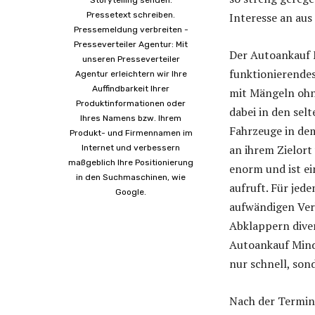
Storytelling senden.
Pressetext schreiben.
Interesse an au
Pressemeldung verbreiten -
Presseverteiler Agentur: Mit
Der Autoankauf M
unseren Presseverteiler
funktionierende
Agentur erleichtern wir Ihre
Auffindbarkeit Ihrer
mit Mängeln ohn
Produktinformationen oder
dabei in den sel
Ihres Namens bzw. Ihrem
Fahrzeuge in de
Produkt- und Firmennamen im
an ihrem Zielort
Internet und verbessern
maßgeblich Ihre Positionierung
enorm und ist ei
in den Suchmaschinen, wie
aufruft. Für jed
Google.
aufwändigen Ver
Abklappern dive
Autoankauf Minde
nur schnell, son
Nach der Termin