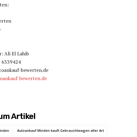
ten:
erten
b
 Ali El Lahib
2 6339424
toankauf-bewerten.de
toankauf-bewerten.de
m Artikel
Minden
Autoankauf Minden kauft Gebrauchtwagen aller Art