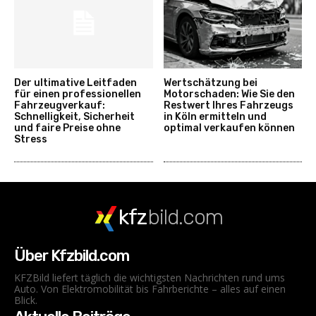
Der ultimative Leitfaden
Wertschätzung bei
für einen professionellen
Motorschaden: Wie Sie den
Fahrzeugverkauf:
Restwert Ihres Fahrzeugs
Schnelligkeit, Sicherheit
in Köln ermitteln und
und faire Preise ohne
optimal verkaufen können
Stress
kfz
bild.com
Über Kfzbild.com
KFZBild liefert täglich die wichtigsten Nachrichten rund ums
Auto. Von Elektromobilität bis Fahrberichte – alles auf einen
Blick.