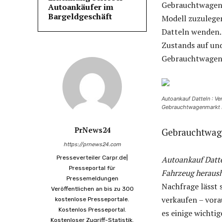
Gebrauchtwagen 
Autoankäufer im
Bargeldgeschäft
Modell zuzulegen
Datteln wenden.
Zustands auf und
Gebrauchtwagen
Autoankauf Datteln : Ve
Gebrauchtwagenmarkt
PrNews24
Gebrauchtwage
https://prnews24.com
Presseverteiler Carpr.de|
Autoankauf Datte
Presseportal für
Fahrzeug heraush
Pressemeldungen
Nachfrage lässt
Veröffentlichen an bis zu 300
verkaufen – vora
kostenlose Presseportale.
Kostenlos Presseportal.
es einige wichtig
Kostenloser Zugriff-Statistik.