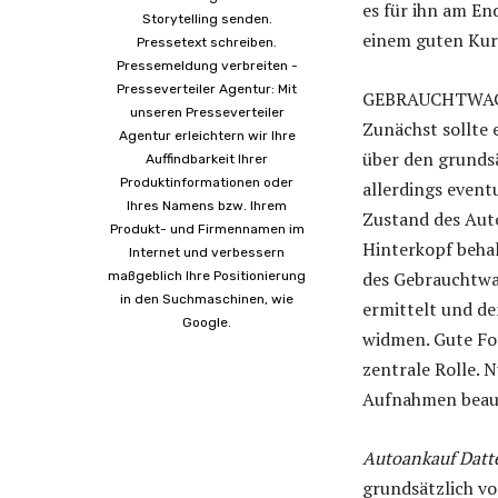
es für ihn am En
Storytelling senden.
einem guten Kurs
Pressetext schreiben.
Pressemeldung verbreiten -
Presseverteiler Agentur: Mit
GEBRAUCHTWA
unseren Presseverteiler
Zunächst sollte 
Agentur erleichtern wir Ihre
über den grundsä
Auffindbarkeit Ihrer
Produktinformationen oder
allerdings event
Ihres Namens bzw. Ihrem
Zustand des Aut
Produkt- und Firmennamen im
Hinterkopf behal
Internet und verbessern
des Gebrauchtwa
maßgeblich Ihre Positionierung
in den Suchmaschinen, wie
ermittelt und de
Google.
widmen. Gute Fot
zentrale Rolle. 
Aufnahmen beau
Autoankauf Datt
grundsätzlich vo