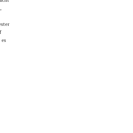
nicht
,
ester
f
 es