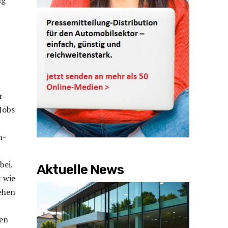
ng
r
Jobs
n-
bei.
Aktuelle News
 wie
tehen
nen