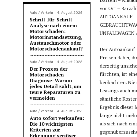
Datteln – Ankau
vor Ort – Barza
Auto / Verkehr
4. August 2026
AUTOANKAUF
Schritt-für-Schritt-
GEBRAUCHTWA
Analyse nach einem
Motorschaden:
UNFALLWAGEN 
Motorinstandsetzung,
Austauschmotor oder
Motorschadenankauf?
Der Autoankauf 
Preisen dabei, i
Auto / Verkehr
4. August 2026
derzeitig unsich
Der Prozess der
fürchten, ist e
Motorschaden-
Diagnose: Warum
beobachten. Niem
jedes Detail zählt, um
Leasings auch mo
teure Reparaturen zu
vermeiden
sämtliche Kosten 
Ergebnis dieser
Auto / Verkehr
4. August 2026
lange nicht mehr
Auto sofort verkaufen:
als sich nach ei
Die 10 wichtigsten
Kriterien zur
gegenüberzusehe
Erkennung seriöser