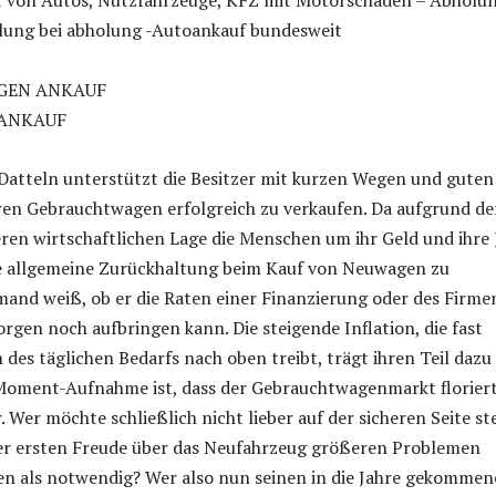
f von Autos, Nutzfahrzeuge, KFZ mit Motorschaden – Abholu
hlung bei abholung -Autoankauf bundesweit
GEN ANKAUF
ANKAUF
Datteln unterstützt die Besitzer mit kurzen Wegen und guten
hren Gebrauchtwagen erfolgreich zu verkaufen. Da aufgrund de
eren wirtschaftlichen Lage die Menschen um ihr Geld und ihre 
ine allgemeine Zurückhaltung beim Kauf von Neuwagen zu
and weiß, ob er die Raten einer Finanzierung oder des Firme
rgen noch aufbringen kann. Die steigende Inflation, die fast
des täglichen Bedarfs nach oben treibt, trägt ihren Teil dazu 
 Moment-Aufnahme ist, dass der Gebrauchtwagenmarkt floriert
. Wer möchte schließlich nicht lieber auf der sicheren Seite s
ner ersten Freude über das Neufahrzeug größeren Problemen
n als notwendig? Wer also nun seinen in die Jahre gekomme