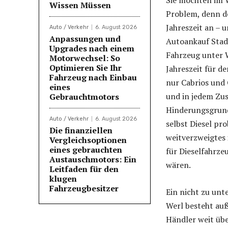
Wissen Müssen
Problem, denn de
Jahreszeit an – 
Auto / Verkehr
6. August 2026
Anpassungen und
Autoankauf Stadt
Upgrades nach einem
Fahrzeug unter W
Motorwechsel: So
Optimieren Sie Ihr
Jahreszeit für d
Fahrzeug nach Einbau
nur Cabrios und 
eines
und in jedem Zus
Gebrauchtmotors
Hinderungsgrund
Auto / Verkehr
6. August 2026
selbst Diesel pr
Die finanziellen
weitverzweigtes 
Vergleichsoptionen
eines gebrauchten
für Dieselfahrze
Austauschmotors: Ein
wären.
Leitfaden für den
klugen
Fahrzeugbesitzer
Ein nicht zu un
Werl besteht au
Händler weit übe