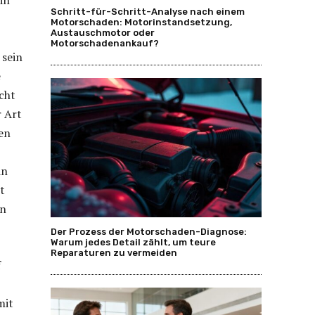
Schritt-für-Schritt-Analyse nach einem
Motorschaden: Motorinstandsetzung,
Austauschmotor oder
Motorschadenankauf?
 sein
e
icht
r Art
nen
in
t
rn
Der Prozess der Motorschaden-Diagnose:
Warum jedes Detail zählt, um teure
Reparaturen zu vermeiden
f
mit