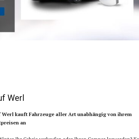
f Werl
 Werl kauft Fahrzeuge aller Art unabhängig von ihrem
tpreisen an
Winter Ihr Cabrio verkaufen oder Ihren Camper loswerden? Ke