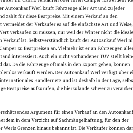
r Autoankauf Werl kauft Fahrzeuge aller Art und zu jeder
und zahlt für diese Bestpreise. Mit einem Verkauf an den
 vermeidet der Verkäufer es auf die einfachste Art und Weise,
ert verkaufen zu müssen, nur weil der Winter nicht die ideal
en Verkauf ist. Selbstverständlich kauft der Autoankauf Werl n
Camper zu Bestpreisen an. Vielmehr ist er an Fahrzeugen alle
tand interessiert. Auch ein nicht vorhandener TÜV stellt kei
 dar. Da die Fahrzeuge oftmals in den Export gehen, können
oblemlos verkauft werden. Der Autoankauf Werl verfügt über e
internationales Händlernetz und ist deshalb in der Lage, selbs
uge Bestpreise aufzurufen, die hierzulande schwer zu veräuße
terschätzendes Argument für einen Verkauf an den Autoankau
ßerdem in dem Verzicht auf Sachmängelhaftung, für den der
r Werls Grenzen hinaus bekannt ist. Die Verkäufer können da