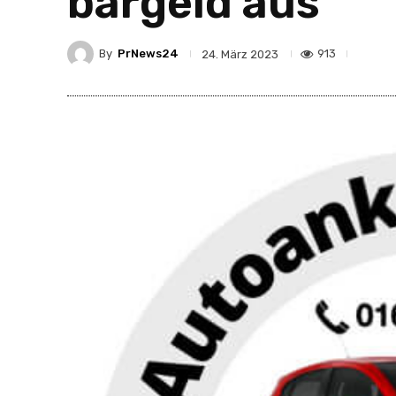
bargeld aus
By
PrNews24
913
24. März 2023