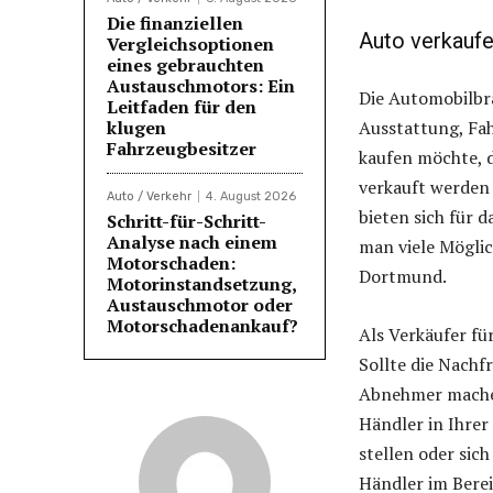
Die finanziellen
Auto verkauf
Vergleichsoptionen
eines gebrauchten
Austauschmotors: Ein
Die Automobilbra
Leitfaden für den
klugen
Ausstattung, Fa
Fahrzeugbesitzer
kaufen möchte, d
verkauft werden 
Auto / Verkehr
4. August 2026
bieten sich für
Schritt-für-Schritt-
Analyse nach einem
man viele Mögli
Motorschaden:
Dortmund.
Motorinstandsetzung,
Austauschmotor oder
Motorschadenankauf?
Als Verkäufer fü
Sollte die Nachf
Abnehmer machen.
Händler in Ihrer
stellen oder sic
Händler im Bere