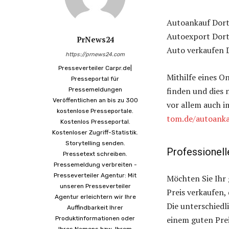
Autoankauf Dor
Autoexport Dor
PrNews24
Auto verkaufen
https://prnews24.com
Presseverteiler Carpr.de|
Mithilfe eines On
Presseportal für
finden und dies 
Pressemeldungen
Veröffentlichen an bis zu 300
vor allem auch i
kostenlose Presseportale.
tom.de/autoank
Kostenlos Presseportal.
Kostenloser Zugriff-Statistik.
Storytelling senden.
Professionell
Pressetext schreiben.
Pressemeldung verbreiten -
Presseverteiler Agentur: Mit
Möchten Sie Ihr
unseren Presseverteiler
Preis verkaufen,
Agentur erleichtern wir Ihre
Die unterschied
Auffindbarkeit Ihrer
einem guten Prei
Produktinformationen oder
Ihres Namens bzw. Ihrem