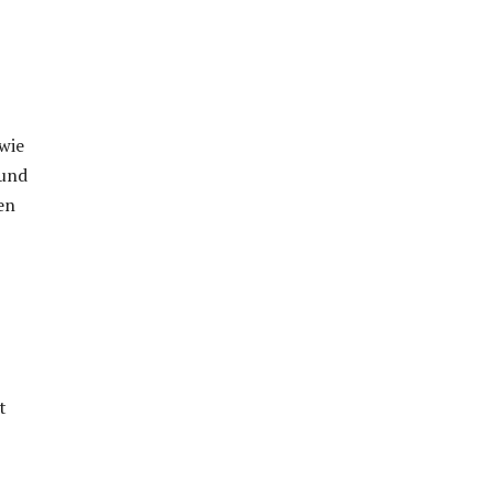
wie
 und
en
t