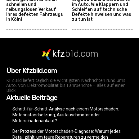
schnellen und
im Auto: Wie Klappern und
reibungslosen Verkauf
Schleifen auf technische
Ihres defekten Fahrzeugs
Defekte hinweisen und was
in Köln!
zu tun ist
kfz
bild.com
Über Kfzbild.com
KFZBild liefert täglich die wichtigsten Nachrichten rund ums
Auto. Von Elektromobilität bis Fahrberichte – alles auf einen
Blick.
Aktuelle Beiträge
Schritt-für-Schritt-Analyse nach einem Motorschaden:
Motorinstandsetzung, Austauschmotor oder
Motorschadenankauf?
Der Prozess der Motorschaden-Diagnose: Warum jedes
Detail zählt, um teure Reparaturen zu vermeiden