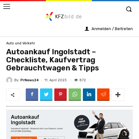
KFZ
bild.de
Anmelden / Beitreten
Auto und Verkehr
Autoankauf Ingolstadt –
Checkliste, Kaufvertrag
Gebrauchtwagen & Tipps
By
PrNews24
872
11. April 2023