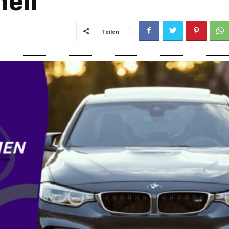
ell
Teilen