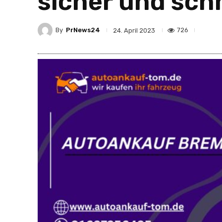
sicher und schn
By
PrNews24
726
24. April 2023