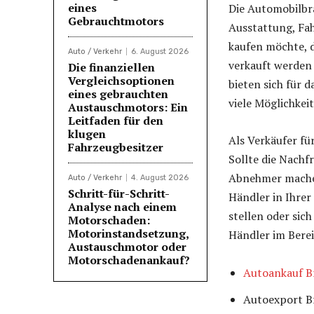
eines
Die Automobilbra
Gebrauchtmotors
Ausstattung, Fa
kaufen möchte, d
Auto / Verkehr
6. August 2026
verkauft werden 
Die finanziellen
Vergleichsoptionen
bieten sich für
eines gebrauchten
viele Möglichke
Austauschmotors: Ein
Leitfaden für den
klugen
Als Verkäufer fü
Fahrzeugbesitzer
Sollte die Nachf
Abnehmer machen.
Auto / Verkehr
4. August 2026
Schritt-für-Schritt-
Händler in Ihrer
Analyse nach einem
stellen oder sic
Motorschaden:
Motorinstandsetzung,
Händler im Bere
Austauschmotor oder
Motorschadenankauf?
Autoankauf 
Autoexport 