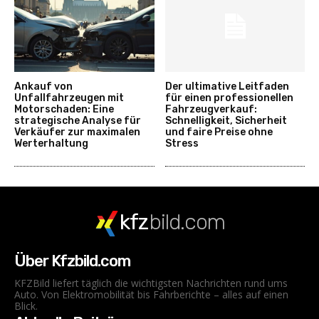
Ankauf von
Der ultimative Leitfaden
Unfallfahrzeugen mit
für einen professionellen
Motorschaden: Eine
Fahrzeugverkauf:
strategische Analyse für
Schnelligkeit, Sicherheit
Verkäufer zur maximalen
und faire Preise ohne
Werterhaltung
Stress
kfz
bild.com
Über Kfzbild.com
KFZBild liefert täglich die wichtigsten Nachrichten rund ums
Auto. Von Elektromobilität bis Fahrberichte – alles auf einen
Blick.