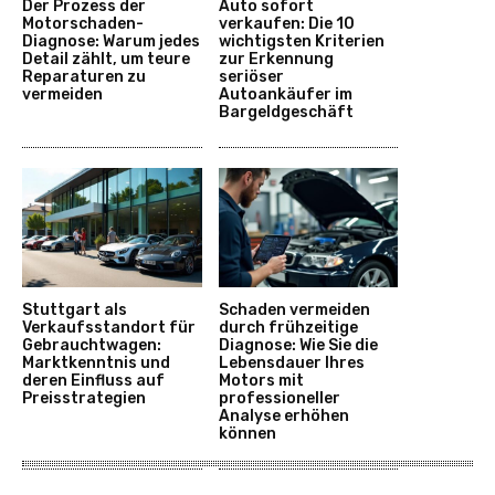
Der Prozess der
Auto sofort
Motorschaden-
verkaufen: Die 10
Diagnose: Warum jedes
wichtigsten Kriterien
Detail zählt, um teure
zur Erkennung
Reparaturen zu
seriöser
vermeiden
Autoankäufer im
Bargeldgeschäft
Stuttgart als
Schaden vermeiden
Verkaufsstandort für
durch frühzeitige
Gebrauchtwagen:
Diagnose: Wie Sie die
Marktkenntnis und
Lebensdauer Ihres
deren Einfluss auf
Motors mit
Preisstrategien
professioneller
Analyse erhöhen
können