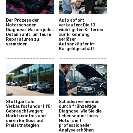
Der Prozess der
Auto sofort
Motorschaden-
verkaufen: Die 10
Diagnose: Warum jedes
wichtigsten Kriterien
Detail zählt, um teure
zur Erkennung
Reparaturen zu
seriöser
vermeiden
Autoankäufer im
Bargeldgeschäft
Stuttgart als
Schaden vermeiden
Verkaufsstandort für
durch frühzeitige
Gebrauchtwagen:
Diagnose: Wie Sie die
Marktkenntnis und
Lebensdauer Ihres
deren Einfluss auf
Motors mit
Preisstrategien
professioneller
Analyse erhöhen