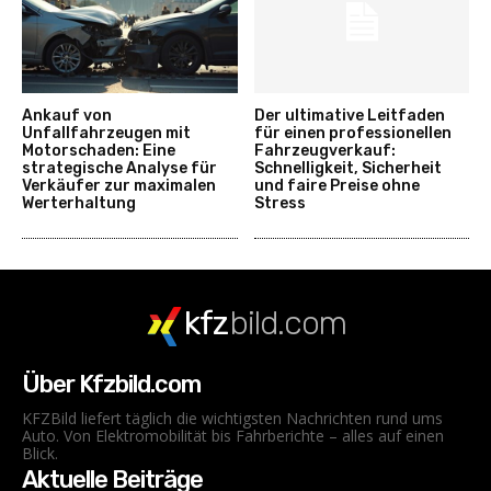
Ankauf von
Der ultimative Leitfaden
Unfallfahrzeugen mit
für einen professionellen
Motorschaden: Eine
Fahrzeugverkauf:
strategische Analyse für
Schnelligkeit, Sicherheit
Verkäufer zur maximalen
und faire Preise ohne
Werterhaltung
Stress
kfz
bild.com
Über Kfzbild.com
KFZBild liefert täglich die wichtigsten Nachrichten rund ums
Auto. Von Elektromobilität bis Fahrberichte – alles auf einen
Blick.
Aktuelle Beiträge