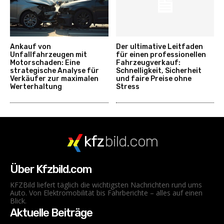
Ankauf von
Der ultimative Leitfaden
Unfallfahrzeugen mit
für einen professionellen
Motorschaden: Eine
Fahrzeugverkauf:
strategische Analyse für
Schnelligkeit, Sicherheit
Verkäufer zur maximalen
und faire Preise ohne
Werterhaltung
Stress
kfz
bild.com
Über Kfzbild.com
KFZBild liefert täglich die wichtigsten Nachrichten rund ums
Auto. Von Elektromobilität bis Fahrberichte – alles auf einen
Blick.
Aktuelle Beiträge