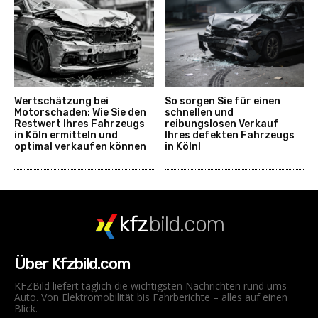
Wertschätzung bei
So sorgen Sie für einen
Motorschaden: Wie Sie den
schnellen und
Restwert Ihres Fahrzeugs
reibungslosen Verkauf
in Köln ermitteln und
Ihres defekten Fahrzeugs
optimal verkaufen können
in Köln!
kfz
bild.com
Über Kfzbild.com
KFZBild liefert täglich die wichtigsten Nachrichten rund ums
Auto. Von Elektromobilität bis Fahrberichte – alles auf einen
Blick.