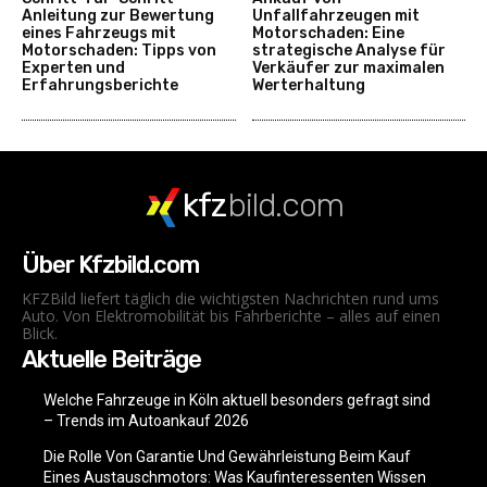
Anleitung zur Bewertung
Unfallfahrzeugen mit
eines Fahrzeugs mit
Motorschaden: Eine
Motorschaden: Tipps von
strategische Analyse für
Experten und
Verkäufer zur maximalen
Erfahrungsberichte
Werterhaltung
kfz
bild.com
Über Kfzbild.com
KFZBild liefert täglich die wichtigsten Nachrichten rund ums
Auto. Von Elektromobilität bis Fahrberichte – alles auf einen
Blick.
Aktuelle Beiträge
Welche Fahrzeuge in Köln aktuell besonders gefragt sind
– Trends im Autoankauf 2026
Die Rolle Von Garantie Und Gewährleistung Beim Kauf
Eines Austauschmotors: Was Kaufinteressenten Wissen