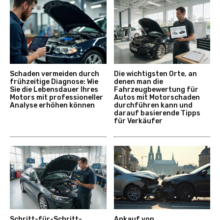
Schaden vermeiden durch
Die wichtigsten Orte, an
frühzeitige Diagnose: Wie
denen man die
Sie die Lebensdauer Ihres
Fahrzeugbewertung für
Motors mit professioneller
Autos mit Motorschaden
Analyse erhöhen können
durchführen kann und
darauf basierende Tipps
für Verkäufer
Schritt-für-Schritt-
Ankauf von