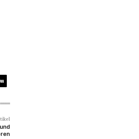
tikel
 und
eren