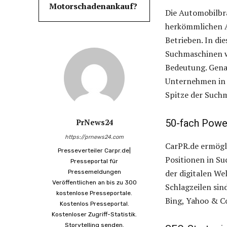
Motorschadenankauf?
Die Automobilbr
herkömmlichen A
Betrieben. In die
Suchmaschinen w
Bedeutung. Genau
Unternehmen in 
Spitze der Such
PrNews24
50-fach Powe
https://prnews24.com
CarPR.de ermögl
Presseverteiler Carpr.de|
Positionen in S
Presseportal für
der digitalen We
Pressemeldungen
Veröffentlichen an bis zu 300
Schlagzeilen sin
kostenlose Presseportale.
Bing, Yahoo & Co
Kostenlos Presseportal.
Kostenloser Zugriff-Statistik.
Storytelling senden.