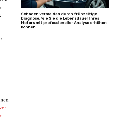
r
Schaden vermeiden durch frühzeitige
s
Diagnose: Wie Sie die Lebensdauer Ihres
Motors mit professioneller Analyse erhöhen
können
ur
t
inen
wer-
r