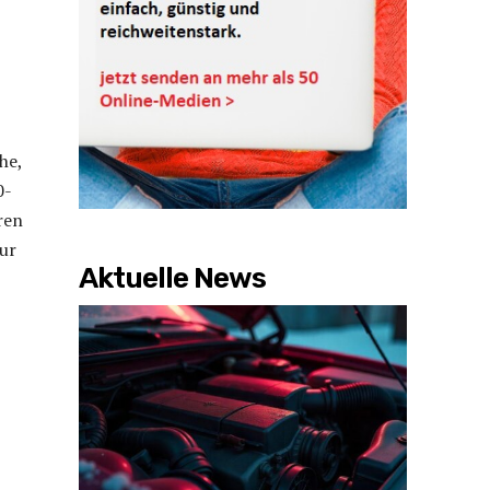
he,
0-
ren
zur
Aktuelle News