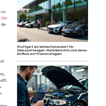
i zu
.
Mit
, die
Stuttgart als Verkaufsstandort für
Gebrauchtwagen: Marktkenntnis und deren
Einfluss auf Preisstrategien
nd
en,
afft.
u
n.
eine