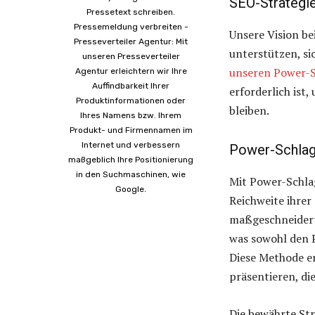
SEO-Strategi
Pressetext schreiben.
Pressemeldung verbreiten -
Unsere Vision be
Presseverteiler Agentur: Mit
unterstützen, si
unseren Presseverteiler
unseren Power-S
Agentur erleichtern wir Ihre
Auffindbarkeit Ihrer
erforderlich ist
Produktinformationen oder
bleiben.
Ihres Namens bzw. Ihrem
Produkt- und Firmennamen im
Internet und verbessern
Power-Schlag
maßgeblich Ihre Positionierung
in den Suchmaschinen, wie
Mit Power-Schla
Google.
Reichweite ihrer
maßgeschneidert
was sowohl den P
Diese Methode er
präsentieren, di
Die bewährte Str