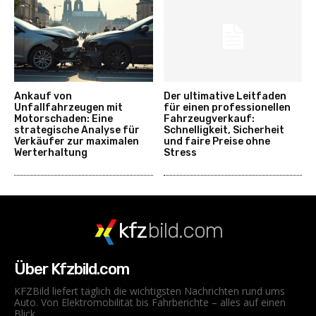
Ankauf von
Der ultimative Leitfaden
Unfallfahrzeugen mit
für einen professionellen
Motorschaden: Eine
Fahrzeugverkauf:
strategische Analyse für
Schnelligkeit, Sicherheit
Verkäufer zur maximalen
und faire Preise ohne
Werterhaltung
Stress
kfz
bild.com
Über Kfzbild.com
KFZBild liefert täglich die wichtigsten Nachrichten rund ums
Auto. Von Elektromobilität bis Fahrberichte – alles auf einen
Blick.