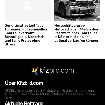
Der ultimative Leitfaden
Wertschätzung bei
für einen professionellen
Motorschaden: Wie Sie den
Fahrzeugverkauf:
Restwert Ihres Fahrzeugs
Schnelligkeit, Sicherheit
in Köln ermitteln und
und faire Preise ohne
optimal verkaufen können
Stress
kfz
bild.com
Über Kfzbild.com
KFZBild liefert täglich die wichtigsten Nachrichten rund ums
Auto. Von Elektromobilität bis Fahrberichte – alles auf einen
Blick.
Aktuelle Beiträge