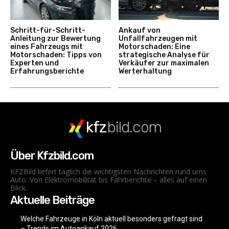
Schritt-für-Schritt-
Ankauf von
Anleitung zur Bewertung
Unfallfahrzeugen mit
eines Fahrzeugs mit
Motorschaden: Eine
Motorschaden: Tipps von
strategische Analyse für
Experten und
Verkäufer zur maximalen
Erfahrungsberichte
Werterhaltung
kfz
bild.com
Über Kfzbild.com
KFZBild liefert täglich die wichtigsten Nachrichten rund ums
Auto. Von Elektromobilität bis Fahrberichte – alles auf einen
Blick.
Aktuelle Beiträge
Welche Fahrzeuge in Köln aktuell besonders gefragt sind
– Trends im Autoankauf 2026