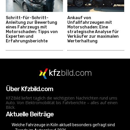
Schritt-für-Schritt-
Ankauf von
Anleitung zur Bewertung
Unfallfahrzeugen mit
eines Fahrzeugs mit
Motorschaden: Eine
Motorschaden: Tipps von
strategische Analyse für
Experten und
Verkäufer zur maximalen
Erfahrungsberichte
Werterhaltung
kfz
bild.com
Über Kfzbild.com
KFZBild liefert täglich die wichtigsten Nachrichten rund ums
Auto. Von Elektromobilität bis Fahrberichte – alles auf einen
Blick.
Aktuelle Beiträge
Welche Fahrzeuge in Köln aktuell besonders gefragt sind