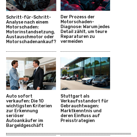
Der Prozess der
Schritt-für-Schritt-
Motorschaden-
Analyse nach einem
Diagnose: Warum jedes
Motorschaden:
Detail zählt, um teure
Motorinstandsetzung,
Reparaturen zu
Austauschmotor oder
vermeiden
Motorschadenankauf?
Auto sofort
Stuttgart als
verkaufen: Die 10
Verkaufsstandort für
wichtigsten Kriterien
Gebrauchtwagen:
zur Erkennung
Marktkenntnis und
seriöser
deren Einfluss auf
Autoankäufer im
Preisstrategien
Bargeldgeschäft