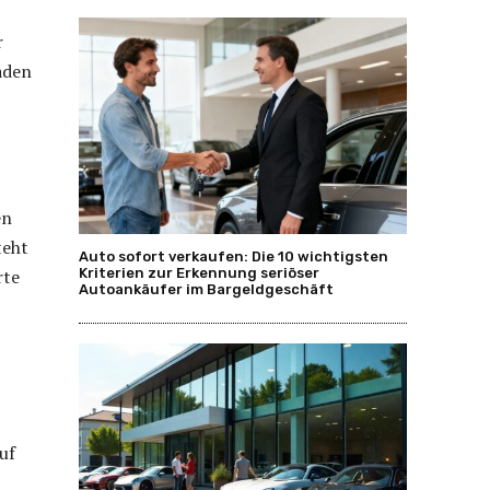
r
aden
en
teht
Auto sofort verkaufen: Die 10 wichtigsten
Kriterien zur Erkennung seriöser
rte
Autoankäufer im Bargeldgeschäft
uf