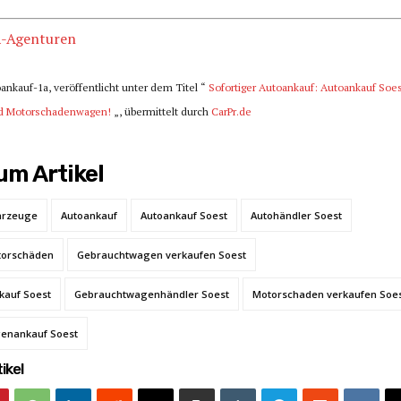
R-Agenturen
oankauf-1a, veröffentlicht unter dem Titel “
Sofortiger Autoankauf: Autoankauf Soes
und Motorschadenwagen!
„, übermittelt durch
CarPr.de
m Artikel
ahrzeuge
Autoankauf
Autoankauf Soest
Autohändler Soest
torschäden
Gebrauchtwagen verkaufen Soest
auf Soest
Gebrauchtwagenhändler Soest
Motorschaden verkaufen Soe
genankauf Soest
ikel