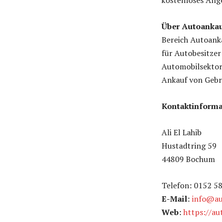
kostenloses Ange
Über Autoankau
Bereich Autoanka
für Autobesitzer
Automobilsektor
Ankauf von Gebr
Kontaktinforma
Ali El Lahib
Hustadtring 59
44809 Bochum
Telefon: 0152 5
E-Mail
:
info@au
Web
:
https://au