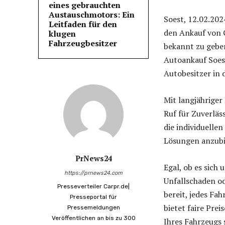
eines gebrauchten
Austauschmotors: Ein
Soest, 12.02.202
Leitfaden für den
den Ankauf von 
klugen
Fahrzeugbesitzer
bekannt zu gebe
Autoankauf Soest
Autobesitzer in 
Mit langjähriger
Ruf für Zuverläs
die individuelle
Lösungen anzubi
PrNews24
Egal, ob es sich
https://prnews24.com
Unfallschaden od
Presseverteiler Carpr.de|
bereit, jedes Fa
Presseportal für
bietet faire Pre
Pressemeldungen
Veröffentlichen an bis zu 300
Ihres Fahrzeugs 