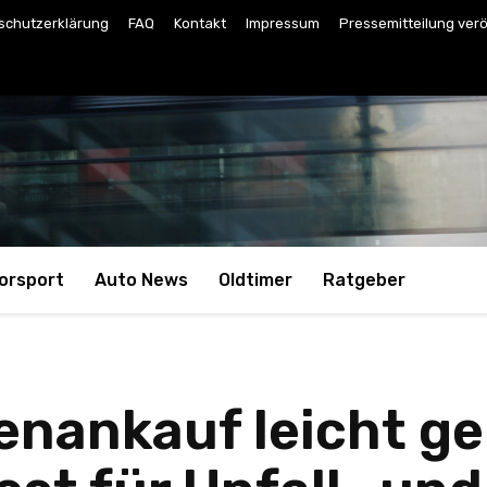
schutzerklärung
FAQ
Kontakt
Impressum
Pressemitteilung verö
orsport
Auto News
Oldtimer
Ratgeber
nankauf leicht g