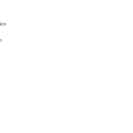
m
ice
n
.