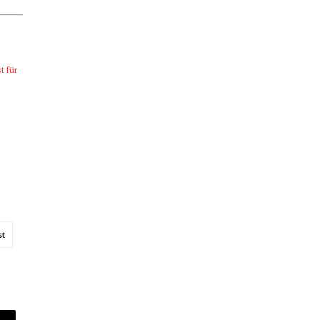
t für
st