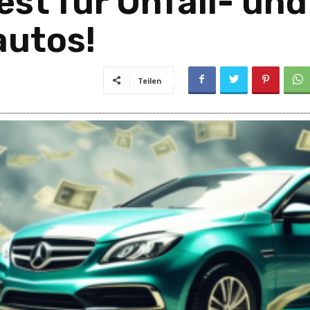
st für Unfall- und
utos!
Teilen