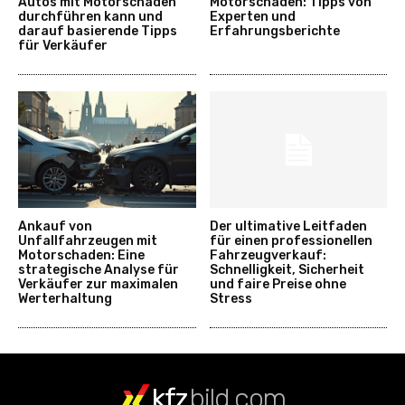
Autos mit Motorschaden
Motorschaden: Tipps von
durchführen kann und
Experten und
darauf basierende Tipps
Erfahrungsberichte
für Verkäufer
Ankauf von
Der ultimative Leitfaden
Unfallfahrzeugen mit
für einen professionellen
Motorschaden: Eine
Fahrzeugverkauf:
strategische Analyse für
Schnelligkeit, Sicherheit
Verkäufer zur maximalen
und faire Preise ohne
Werterhaltung
Stress
kfz
bild.com