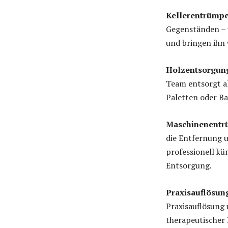
Kellerentrüm
Gegenständen – 
und bringen ihn 
Holzentsorgu
Team entsorgt al
Paletten oder Ba
Maschinenent
die Entfernung 
professionell k
Entsorgung.
Praxisauflösu
Praxisauflösung
therapeutischer 