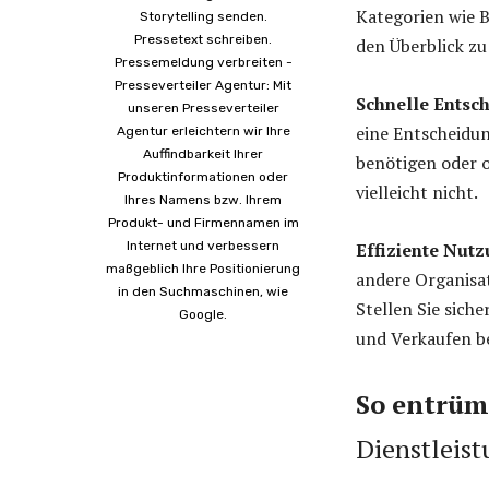
Kategorien wie B
Storytelling senden.
Pressetext schreiben.
den Überblick zu
Pressemeldung verbreiten -
Presseverteiler Agentur: Mit
Schnelle Entsc
unseren Presseverteiler
eine Entscheidun
Agentur erleichtern wir Ihre
Auffindbarkeit Ihrer
benötigen oder o
Produktinformationen oder
vielleicht nicht.
Ihres Namens bzw. Ihrem
Produkt- und Firmennamen im
Internet und verbessern
Effiziente Nut
maßgeblich Ihre Positionierung
andere Organisa
in den Suchmaschinen, wie
Stellen Sie sich
Google.
und Verkaufen be
So entrümp
Dienstleis