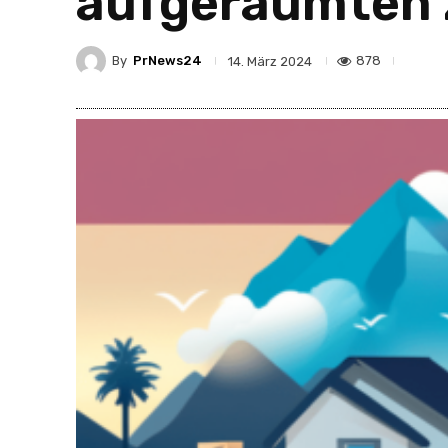
aufgeräumten 
By
PrNews24
878
14. März 2024