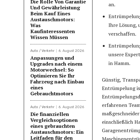
Die Rolle Von Garantie
an.
Und Gewährleistung
Beim Kauf Eines
Entrümpelung
Austauschmotors:
Ihre Lösung,
Was
Kaufinteressenten
verschaffen.
Wissen Müssen
Entrümpelung 
Auto / Verkehr
6. August 2026
unsere Expert
Anpassungen und
in Hamm.
Upgrades nach einem
Motorwechsel: So
Optimieren Sie Ihr
Günstig, Transpa
Fahrzeug nach Einbau
eines
Entrümpelung is
Gebrauchtmotors
Entrümpelungsdie
erfahrenen Tea
Auto / Verkehr
6. August 2026
maßgeschneidert
Die finanziellen
Vergleichsoptionen
einschließlich H
eines gebrauchten
Garagenentrümp
Austauschmotors: Ein
Leitfaden für den
Maschinenentrü