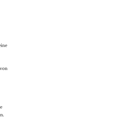
eine
 von
ge
n.