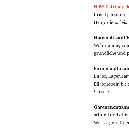
NRW Entrümpel
Privatpersonen 
Hauptdienstleis
Haushaltsaufl
Wohnräume, vom 
gründliche und p
Firmenauflös
Büros, LagerHam
Büromöbeln bis 
Service.
Garagenentrü
schnell und effi
Wir sorgen für e