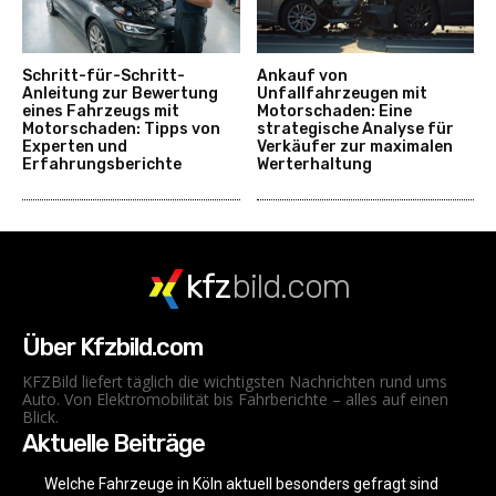
Schritt-für-Schritt-
Ankauf von
Anleitung zur Bewertung
Unfallfahrzeugen mit
eines Fahrzeugs mit
Motorschaden: Eine
Motorschaden: Tipps von
strategische Analyse für
Experten und
Verkäufer zur maximalen
Erfahrungsberichte
Werterhaltung
kfz
bild.com
Über Kfzbild.com
KFZBild liefert täglich die wichtigsten Nachrichten rund ums
Auto. Von Elektromobilität bis Fahrberichte – alles auf einen
Blick.
Aktuelle Beiträge
Welche Fahrzeuge in Köln aktuell besonders gefragt sind