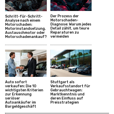
Der Prozess der
Schritt-für-Schritt-
Motorschaden-
Analyse nach einem
Diagnose: Warum jedes
Motorschaden:
Detail zählt, um teure
Motorinstandsetzung,
Reparaturen zu
Austauschmotor oder
vermeiden
Motorschadenankauf?
Auto sofort
Stuttgart als
verkaufen: Die 10
Verkaufsstandort für
wichtigsten Kriterien
Gebrauchtwagen:
zur Erkennung
Marktkenntnis und
seriöser
deren Einfluss auf
Autoankäufer im
Preisstrategien
Bargeldgeschäft