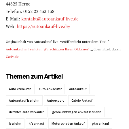
44625 Herne
Telefon: 0152 22 433 138
E-Mail:
kontakt@autoankauf-live.de
Web:
https://autoankauf-live.de/
Originalinhalt von Autoankauf-live, veröffentlicht unter dem Titel “
Autoankauf in Iserlohn: Wir schätzen Ihren Oldtimer!
„, übermittelt durch
CarPr.de
Themen zum Artikel
Auto verkaufen
auto-ankaeufer
Autoankauf
Autoankauf Iserlohn
Autoexport
Cabrio Ankauf
defektes auto verkaufen
gebrauchtwagen ankauf Iserlohn
Iserlohn
kfz ankauf
Motorschaden Ankauf
pkw ankauf