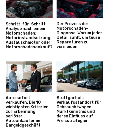
Der Prozess der
Schritt-für-Schritt-
Motorschaden-
Analyse nach einem
Diagnose: Warum jedes
Motorschaden:
Detail zählt, um teure
Motorinstandsetzung,
Reparaturen zu
Austauschmotor oder
vermeiden
Motorschadenankauf?
Auto sofort
Stuttgart als
verkaufen: Die 10
Verkaufsstandort für
wichtigsten Kriterien
Gebrauchtwagen:
zur Erkennung
Marktkenntnis und
seriöser
deren Einfluss auf
Autoankäufer im
Preisstrategien
Bargeldgeschäft