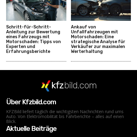
Schritt-für-Schritt-
Ankauf von
Anleitung zur Bewertung
Unfallfahrzeugen mit
eines Fahrzeugs mit
Motorschaden: Eine
Motorschaden: Tipps von
strategische Analyse für
Experten und
Verkäufer zur maximalen
Erfahrungsberichte
Werterhaltung
kfz
bild.com
Über Kfzbild.com
KFZBild liefert täglich die wichtigsten Nachrichten rund ums
Auto. Von Elektromobilität bis Fahrberichte – alles auf einen
Blick.
Aktuelle Beiträge