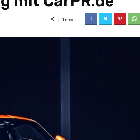
g mit CarPR.de
Teilen