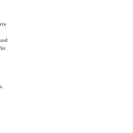
rte
 und
für
n,