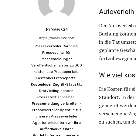
Autoverleih
Der Autoverleih 
PrNews24
Buchung können R
https://prnews24.com
in die Tat umse
Presseverteiler Carpr.de|
geplante Geschäf
Presseportal für
fortzubewegen u
Pressemeldungen
Veröffentlichen an bis zu 300
kostenlose Presseportale.
Wie viel ko
Kostenlos Presseportal.
Kostenloser Zugriff-Statistik.
Die Kosten für e
Storytelling senden.
Standort. In de
Pressetext schreiben.
Pressemeldung verbreiten -
gemietet werden, 
Presseverteiler Agentur: Mit
verschiedene An
unseren Presseverteiler
zu suchen, um da
Agentur erleichtern wir Ihre
Auffindbarkeit Ihrer
Produktinformationen oder