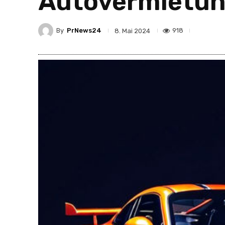
Autovermietun
By
PrNews24
918
8. Mai 2024