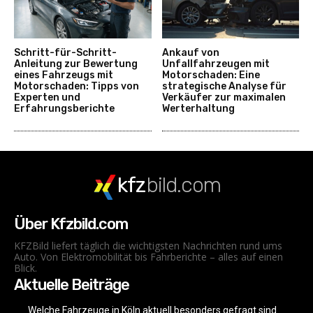
Schritt-für-Schritt-
Ankauf von
Anleitung zur Bewertung
Unfallfahrzeugen mit
eines Fahrzeugs mit
Motorschaden: Eine
Motorschaden: Tipps von
strategische Analyse für
Experten und
Verkäufer zur maximalen
Erfahrungsberichte
Werterhaltung
kfz
bild.com
Über Kfzbild.com
KFZBild liefert täglich die wichtigsten Nachrichten rund ums
Auto. Von Elektromobilität bis Fahrberichte – alles auf einen
Blick.
Aktuelle Beiträge
Welche Fahrzeuge in Köln aktuell besonders gefragt sind