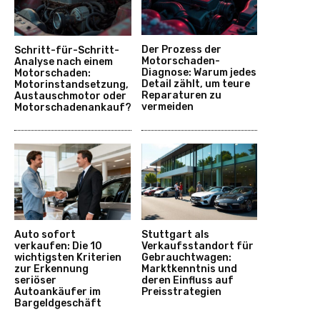
Der Prozess der
Schritt-für-Schritt-
Motorschaden-
Analyse nach einem
Diagnose: Warum jedes
Motorschaden:
Detail zählt, um teure
Motorinstandsetzung,
Reparaturen zu
Austauschmotor oder
vermeiden
Motorschadenankauf?
Auto sofort
Stuttgart als
verkaufen: Die 10
Verkaufsstandort für
wichtigsten Kriterien
Gebrauchtwagen:
zur Erkennung
Marktkenntnis und
seriöser
deren Einfluss auf
Autoankäufer im
Preisstrategien
Bargeldgeschäft