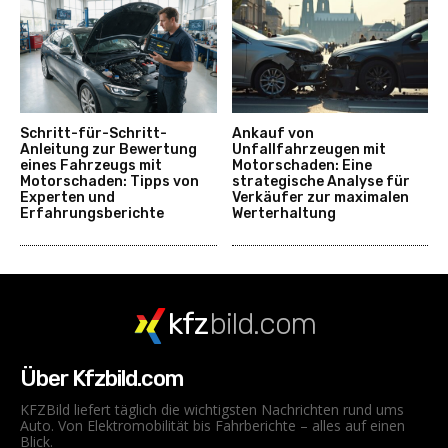
Schritt-für-Schritt-
Ankauf von
Anleitung zur Bewertung
Unfallfahrzeugen mit
eines Fahrzeugs mit
Motorschaden: Eine
Motorschaden: Tipps von
strategische Analyse für
Experten und
Verkäufer zur maximalen
Erfahrungsberichte
Werterhaltung
kfz
bild.com
Über Kfzbild.com
KFZBild liefert täglich die wichtigsten Nachrichten rund ums
Auto. Von Elektromobilität bis Fahrberichte – alles auf einen
Blick.