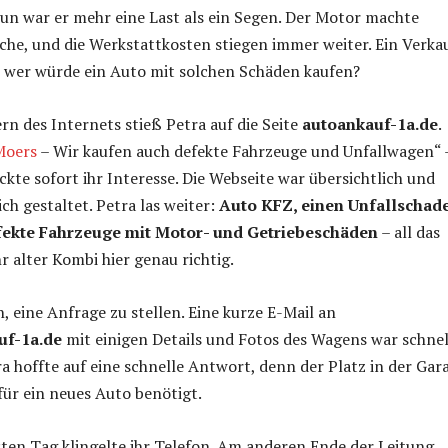
nun war er mehr eine Last als ein Segen. Der Motor machte
he, und die Werkstattkosten stiegen immer weiter. Ein Verka
h wer würde ein Auto mit solchen Schäden kaufen?
n des Internets stieß Petra auf die Seite
autoankauf-1a.de
.
Moers
– Wir kaufen auch defekte Fahrzeuge und Unfallwagen“ 
ckte sofort ihr Interesse. Die Webseite war übersichtlich und
ch gestaltet. Petra las weiter:
Auto KFZ, einen Unfallschad
fekte Fahrzeuge mit Motor- und Getriebeschäden
– all das
hr alter Kombi hier genau richtig.
h, eine Anfrage zu stellen. Eine kurze E-Mail an
uf-1a.de
mit einigen Details und Fotos des Wagens war schnel
ra hoffte auf eine schnelle Antwort, denn der Platz in der Gar
ür ein neues Auto benötigt.
ten Tag klingelte ihr Telefon. Am anderen Ende der Leitung