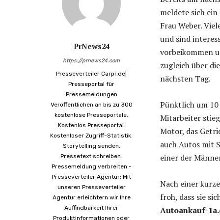
meldete sich ein
Frau Weber. Viel
und sind interes
PrNews24
vorbeikommen un
https://prnews24.com
zugleich über di
Presseverteiler Carpr.de|
nächsten Tag.
Presseportal für
Pressemeldungen
Pünktlich um 10 
Veröffentlichen an bis zu 300
kostenlose Presseportale.
Mitarbeiter stie
Kostenlos Presseportal.
Motor, das Getrie
Kostenloser Zugriff-Statistik.
auch Autos mit S
Storytelling senden.
einer der Männe
Pressetext schreiben.
Pressemeldung verbreiten -
Presseverteiler Agentur: Mit
Nach einer kurze
unseren Presseverteiler
froh, dass sie s
Agentur erleichtern wir Ihre
Auffindbarkeit Ihrer
Autoankauf-1a.
Produktinformationen oder