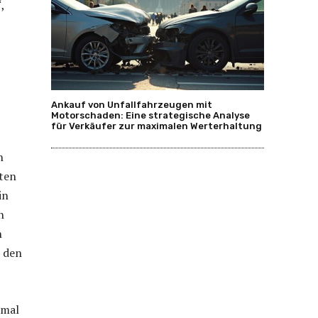
,
Ankauf von Unfallfahrzeugen mit
Motorschaden: Eine strategische Analyse
für Verkäufer zur maximalen Werterhaltung
n
ten
in
n
n
r den
nmal