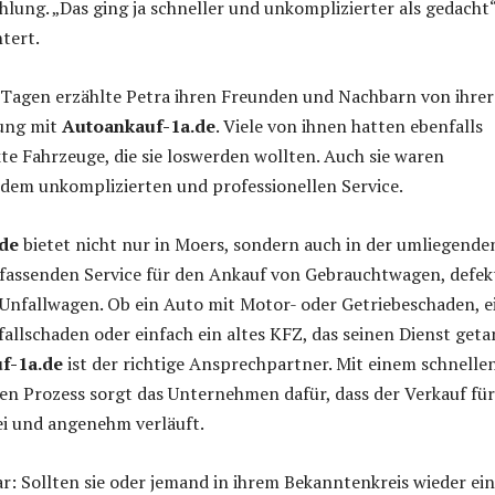
hlung. „Das ging ja schneller und unkomplizierter als gedacht“
htert.
 Tagen erzählte Petra ihren Freunden und Nachbarn von ihrer
rung mit
Autoankauf-1a.de
. Viele von ihnen hatten ebenfalls
kte Fahrzeuge, die sie loswerden wollten. Auch sie waren
dem unkomplizierten und professionellen Service.
de
bietet nicht nur in Moers, sondern auch in der umliegende
fassenden Service für den Ankauf von Gebrauchtwagen, defek
Unfallwagen. Ob ein Auto mit Motor- oder Getriebeschaden, e
allschaden oder einfach ein altes KFZ, das seinen Dienst geta
f-1a.de
ist der richtige Ansprechpartner. Mit einem schnelle
n Prozess sorgt das Unternehmen dafür, dass der Verkauf fü
ei und angenehm verläuft.
ar: Sollten sie oder jemand in ihrem Bekanntenkreis wieder ei