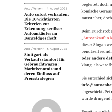
begleitet, doch 
Auto / Verkehr
4. August 2026
komische Geräusc
Auto sofort verkaufen:
musste her, doc
Die 10 wichtigsten
Kriterien zur
Erkennung seriöser
Beim Durchstöber
Autoankäufer im
„
Autoankauf in 
Bargeldgeschäft
dieser Slogan we
Auto / Verkehr
3. August 2026
benutzerfreundli
Stuttgart als
oder andere de
Verkaufsstandort für
Gebrauchtwagen:
klang, als wäre i
Marktkenntnis und
deren Einfluss auf
Sie entschied sic
Preisstrategien
info@autoanka
abgeschickt. Pet
wurde dringend f
Bereits am nächs