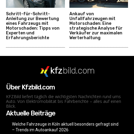
Schritt-für-Schritt-
Ankauf von
Anleitung zur Bewertung
Unfallfahrzeugen mit
eines Fahrzeugs mit
Motorschaden: Eine
Motorschaden: Tipps von
strategische Analyse für
Experten und
Verkäufer zur maximalen
Erfahrungsberichte
Werterhaltung
kfz
bild.com
Über Kfzbild.com
KFZBild liefert täglich die wichtigsten Nachrichten rund ums
Auto. Von Elektromobilität bis Fahrberichte – alles auf einen
Blick.
Aktuelle Beiträge
Welche Fahrzeuge in Köln aktuell besonders gefragt sind
– Trends im Autoankauf 2026