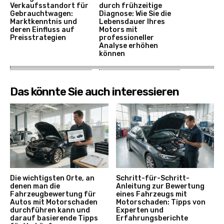
Verkaufsstandort für
durch frühzeitige
Gebrauchtwagen:
Diagnose: Wie Sie die
Marktkenntnis und
Lebensdauer Ihres
deren Einfluss auf
Motors mit
Preisstrategien
professioneller
Analyse erhöhen
können
Das könnte Sie auch interessieren
Die wichtigsten Orte, an
Schritt-für-Schritt-
denen man die
Anleitung zur Bewertung
Fahrzeugbewertung für
eines Fahrzeugs mit
Autos mit Motorschaden
Motorschaden: Tipps von
durchführen kann und
Experten und
darauf basierende Tipps
Erfahrungsberichte