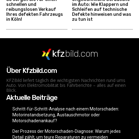
schnellen und
im Auto: Wie Klappern und
reibungslosen Verkauf
Schleifen auf technische
Ihres defekten Fahrzeugs
Defekte hinweisen und was
in Köln!
zu tun ist
kfz
bild.com
Über Kfzbild.com
KFZBild liefert täglich die wichtigsten Nachrichten rund ums
Auto. Von Elektromobilität bis Fahrberichte – alles auf einen
Blick.
Aktuelle Beiträge
Schritt-für-Schritt-Analyse nach einem Motorschaden:
Motorinstandsetzung, Austauschmotor oder
Motorschadenankauf?
Der Prozess der Motorschaden-Diagnose: Warum jedes
Detail zählt, um teure Reparaturen zu vermeiden