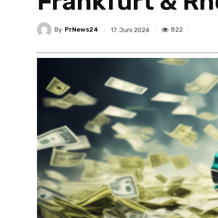
Frankfurt & Rh
By
PrNews24
822
17. Juni 2024