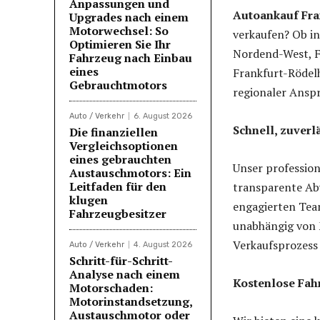
Anpassungen und
Autoankauf Fran
Upgrades nach einem
Motorwechsel: So
verkaufen? Ob i
Optimieren Sie Ihr
Nordend-West, F
Fahrzeug nach Einbau
eines
Frankfurt-Rödelh
Gebrauchtmotors
regionaler Ansp
Auto / Verkehr
6. August 2026
Schnell, zuverl
Die finanziellen
Vergleichsoptionen
eines gebrauchten
Unser profession
Austauschmotors: Ein
Leitfaden für den
transparente Ab
klugen
engagierten Team
Fahrzeugbesitzer
unabhängig von M
Verkaufsprozess 
Auto / Verkehr
4. August 2026
Schritt-für-Schritt-
Analyse nach einem
Kostenlose Fah
Motorschaden:
Motorinstandsetzung,
Austauschmotor oder