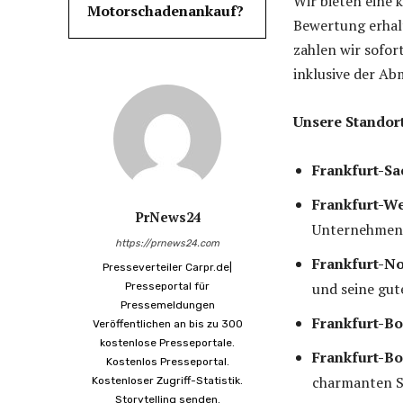
Wir bieten eine
Motorschadenankauf?
Bewertung erhalt
zahlen wir sofo
inklusive der Ab
Unsere Standort
Frankfurt-Sa
Frankfurt-W
PrNews24
Unternehmen
https://prnews24.com
Frankfurt-N
Presseverteiler Carpr.de|
und seine gut
Presseportal für
Pressemeldungen
Frankfurt-B
Veröffentlichen an bis zu 300
kostenlose Presseportale.
Frankfurt-Bo
Kostenlos Presseportal.
charmanten St
Kostenloser Zugriff-Statistik.
Storytelling senden.