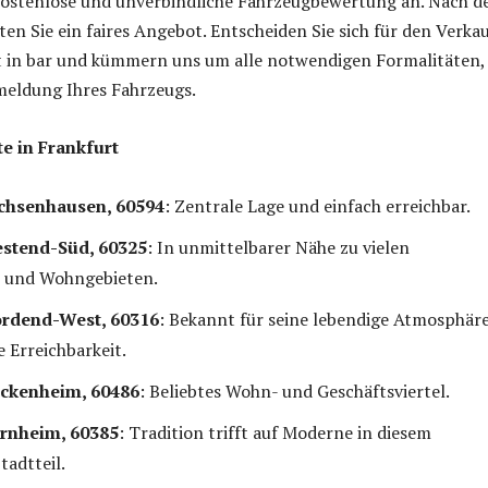
 kostenlose und unverbindliche Fahrzeugbewertung an. Nach d
en Sie ein faires Angebot. Entscheiden Sie sich für den Verkau
rt in bar und kümmern uns um alle notwendigen Formalitäten,
meldung Ihres Fahrzeugs.
e in Frankfurt
chsenhausen, 60594
: Zentrale Lage und einfach erreichbar.
estend-Süd, 60325
: In unmittelbarer Nähe zu vielen
 und Wohngebieten.
ordend-West, 60316
: Bekannt für seine lebendige Atmosphär
e Erreichbarkeit.
ockenheim, 60486
: Beliebtes Wohn- und Geschäftsviertel.
rnheim, 60385
: Tradition trifft auf Moderne in diesem
adtteil.