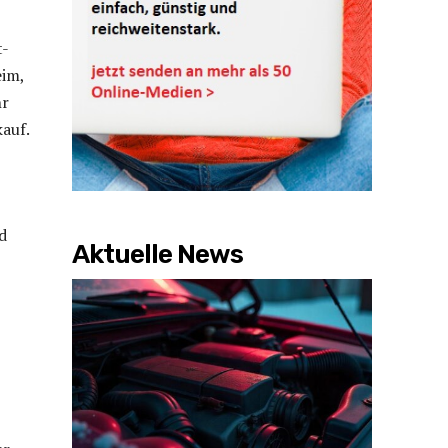
t-
eim,
hr
auf.
d
Aktuelle News