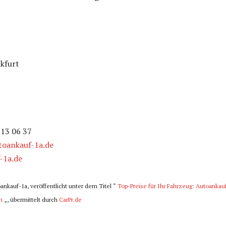
kfurt
813 06 37
oankauf-1a.de
-1a.de
oankauf-1a, veröffentlicht unter dem Titel “
Top-Preise für Ihr Fahrzeug: Autoankauf
n
„, übermittelt durch
CarPr.de