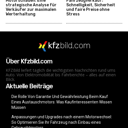
Motorschaden: Eine
Fahrzeugverkauf:
strategische Analyse für
Schnelligkeit, Sicherheit
Verkäufer zur maximalen
und faire Preise ohne
Werterhaltung
Stress
kfz
bild.com
Über Kfzbild.com
KFZBild liefert täglich die wichtigsten Nachrichten rund ums
Auto. Von Elektromobilität bis Fahrberichte – alles auf einen
Blick.
Aktuelle Beiträge
Die Rolle Von Garantie Und Gewährleistung Beim Kauf
Eines Austauschmotors: Was Kaufinteressenten Wissen
Müssen
Anpassungen und Upgrades nach einem Motorwechsel:
So Optimieren Sie Ihr Fahrzeug nach Einbau eines
Gebrauchtmotors