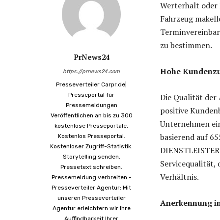
Werterhalt oder 
Fahrzeug makello
Terminvereinbaru
zu bestimmen.
PrNews24
Hohe Kundenzuf
https://prnews24.com
Presseverteiler Carpr.de|
Presseportal für
Die Qualität der
Pressemeldungen
positive Kunden
Veröffentlichen an bis zu 300
Unternehmen ein
kostenlose Presseportale.
basierend auf 6
Kostenlos Presseportal.
Kostenloser Zugriff-Statistik.
DIENSTLEISTER e
Storytelling senden.
Servicequalität,
Pressetext schreiben.
Verhältnis.
Pressemeldung verbreiten -
Presseverteiler Agentur: Mit
unseren Presseverteiler
Anerkennung i
Agentur erleichtern wir Ihre
Auffindbarkeit Ihrer