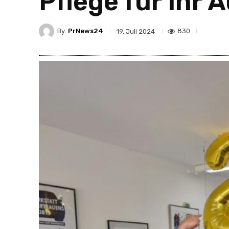
Pflege für Ihr 
By
PrNews24
830
19. Juli 2024