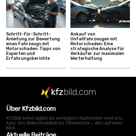
Schritt-für-Schritt-
Ankauf von
Anleitung zur Bewertung
Unfallfahrzeugen mit
eines Fahrzeugs mit
Motorschaden: Eine
Motorschaden: Tipps von
strategische Analyse für
Experten und
Verkäufer zur maximalen
Erfahrungsberichte
Werterhaltung
kfz
bild.com
Über Kfzbild.com
KFZBild liefert täglich die wichtigsten Nachrichten rund ums
Auto. Von Elektromobilität bis Fahrberichte – alles auf einen
Blick.
Aktuelle Beiträge