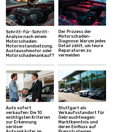
Der Prozess der
Schritt-für-Schritt-
Motorschaden-
Analyse nach einem
Diagnose: Warum jedes
Motorschaden:
Detail zählt, um teure
Motorinstandsetzung,
Reparaturen zu
Austauschmotor oder
vermeiden
Motorschadenankauf?
Auto sofort
Stuttgart als
verkaufen: Die 10
Verkaufsstandort für
wichtigsten Kriterien
Gebrauchtwagen:
zur Erkennung
Marktkenntnis und
seriöser
deren Einfluss auf
Autoankäufer im
Preisstrategien