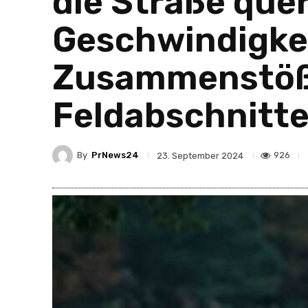
die Straße quer
Geschwindigkei
Zusammenstöße
Feldabschnitt
By
PrNews24
926
23. September 2024