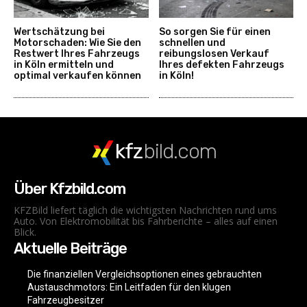
Wertschätzung bei
So sorgen Sie für einen
Motorschaden: Wie Sie den
schnellen und
Restwert Ihres Fahrzeugs
reibungslosen Verkauf
in Köln ermitteln und
Ihres defekten Fahrzeugs
optimal verkaufen können
in Köln!
kfz
bild.com
Über Kfzbild.com
KFZBild liefert täglich die wichtigsten Nachrichten rund ums
Auto. Von Elektromobilität bis Fahrberichte – alles auf einen
Blick.
Aktuelle Beiträge
Die finanziellen Vergleichsoptionen eines gebrauchten
Austauschmotors: Ein Leitfaden für den klugen
Fahrzeugbesitzer