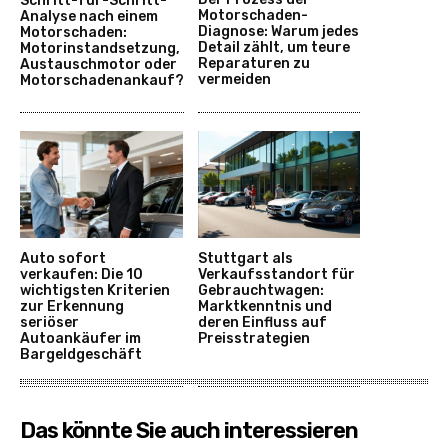
Schritt-für-Schritt-
Motorschaden-
Analyse nach einem
Diagnose: Warum jedes
Motorschaden:
Detail zählt, um teure
Motorinstandsetzung,
Reparaturen zu
Austauschmotor oder
vermeiden
Motorschadenankauf?
Auto sofort
Stuttgart als
verkaufen: Die 10
Verkaufsstandort für
wichtigsten Kriterien
Gebrauchtwagen:
zur Erkennung
Marktkenntnis und
seriöser
deren Einfluss auf
Autoankäufer im
Preisstrategien
Bargeldgeschäft
Das könnte Sie auch interessieren