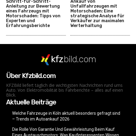
Schritt-für-Schritt-
Ankauf von
Anleitung zur Bewertung
Unfallfahrzeugen mit
eines Fahrzeugs mit
Motorschaden: Eine
Motorschaden: Tipps von
strategische Analyse für
Experten und
Verkäufer zur maximalen
Erfahrungsberichte
Werterhaltung
kfz
bild.com
Über Kfzbild.com
KFZBild liefert täglich die wichtigsten Nachrichten rund ums
Auto. Von Elektromobilität bis Fahrberichte – alles auf einen
Blick.
Aktuelle Beiträge
Welche Fahrzeuge in Köln aktuell besonders gefragt sind
– Trends im Autoankauf 2026
Die Rolle Von Garantie Und Gewährleistung Beim Kauf
Eines Austauschmotors: Was Kaufinteressenten Wissen