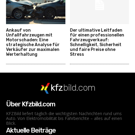
Ankauf von
Der ultimative Leitfaden
Unfallfahrzeugen mit
für einen professionellen
Motorschaden: Eine
Fahrzeugverkauf:
strategische Analyse für
Schnelligkeit, Sicherheit
Verkäufer zur maximalen
und faire Preise ohne
Werterhaltung
Stress
kfz
bild.com
Über Kfzbild.com
KFZBild liefert täglich die wichtigsten Nachrichten rund ums
Auto. Von Elektromobilität bis Fahrberichte – alles auf einen
Blick.
Aktuelle Beiträge