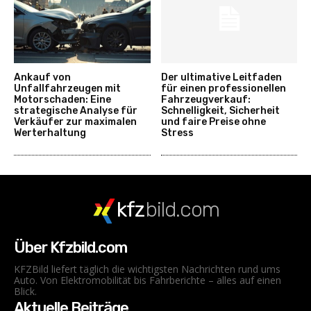
Ankauf von
Der ultimative Leitfaden
Unfallfahrzeugen mit
für einen professionellen
Motorschaden: Eine
Fahrzeugverkauf:
strategische Analyse für
Schnelligkeit, Sicherheit
Verkäufer zur maximalen
und faire Preise ohne
Werterhaltung
Stress
kfz
bild.com
Über Kfzbild.com
KFZBild liefert täglich die wichtigsten Nachrichten rund ums
Auto. Von Elektromobilität bis Fahrberichte – alles auf einen
Blick.
Aktuelle Beiträge