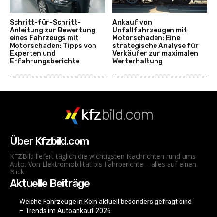
Schritt-für-Schritt-
Ankauf von
Anleitung zur Bewertung
Unfallfahrzeugen mit
eines Fahrzeugs mit
Motorschaden: Eine
Motorschaden: Tipps von
strategische Analyse für
Experten und
Verkäufer zur maximalen
Erfahrungsberichte
Werterhaltung
kfz
bild.com
Über Kfzbild.com
KFZBild liefert täglich die wichtigsten Nachrichten rund ums
Auto. Von Elektromobilität bis Fahrberichte – alles auf einen
Blick.
Aktuelle Beiträge
Welche Fahrzeuge in Köln aktuell besonders gefragt sind
– Trends im Autoankauf 2026